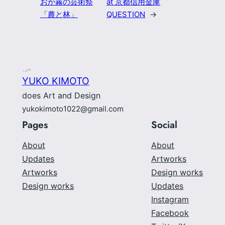
おか霧の芸術祭
at 京都信用金庫
「農と林」
QUESTION
→
YUKO KIMOTO
does Art and Design
yukokimoto1022@gmail.com
Pages
Social
About
About
Updates
Artworks
Artworks
Design works
Design works
Updates
Instagram
Facebook