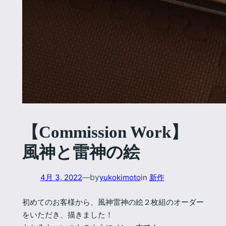
【Commission Work】
風神と雷神の絵
by
4月 3, 2022
—
yukokimoto
in
新作
初めてのお客様から、風神雷神の絵２枚組のオーダー
をいただき、描きました！