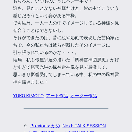
もちろん、いつものようにペン一本で！
誰も、見たことがない神様だけど、皆の中でこういう
感じだろうという姿がある神様。
でも結局、一人一人の中でイメージしている神様を見
せ合うことはできないし、
それができたのは、昔に絵や彫刻で表現した芸術家た
ちで、今の私たちは彼らが残したそのイメージに
引っ張られているのかな・・・。
結局、私も俵屋宗達の描いた「風神雷神図屏風」が好
きすぎて尾形光琳の風神雷神像を見て感激して、
思いきり影響受けてしまっている中、私の中の風神雷
神を描きました！
YUKO KIMOTO
アート作品
オーダー作品
←
Previous:
かめ
Next:
TALK SESSION