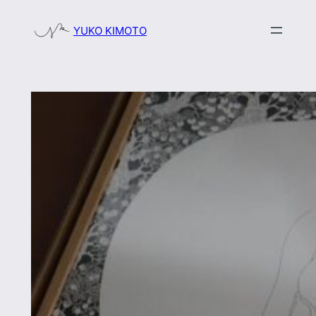
内
YUKO KIMOTO
容
を
ス
キ
ッ
プ