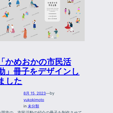
「かめおかの市民活
動」冊子をデザインし
ました
by
8月 15, 2023
—
yukokimoto
in
未分類
亀岡市の、市民活動の紹介の冊子を制作させて