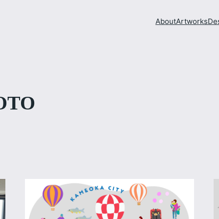
About
Artworks
De
OTO