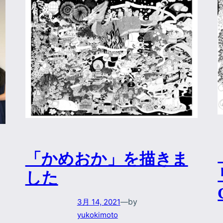
「かめおか」を描きま
した
by
3月 14, 2021
—
yukokimoto