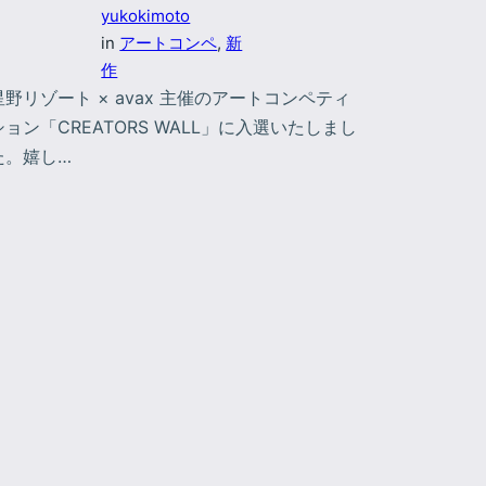
yukokimoto
in
アートコンペ
, 
新
作
星野リゾート × avax 主催のアートコンペティ
ション「CREATORS WALL」に入選いたしまし
た。嬉し…