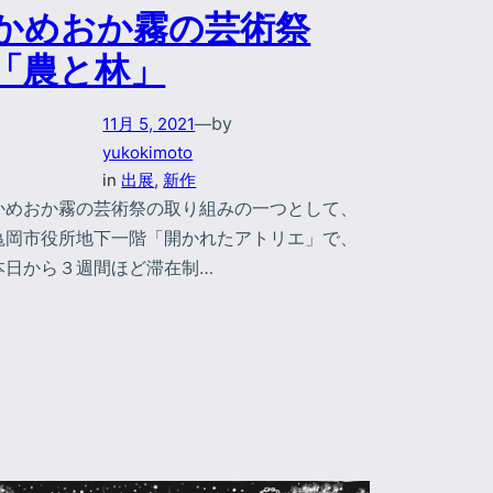
かめおか霧の芸術祭
「農と林」
by
11月 5, 2021
—
yukokimoto
in
出展
, 
新作
かめおか霧の芸術祭の取り組みの一つとして、
亀岡市役所地下一階「開かれたアトリエ」で、
本日から３週間ほど滞在制…