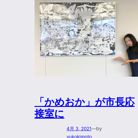
「かめおか」が市長応
接室に
by
4月 3, 2021
—
yukokimoto