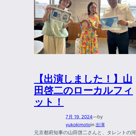
【出演しました！】山
田啓二のローカルフィ
ット！
by
7月 19, 2024
—
yukokimoto
in
出演
元京都府知事の山田啓二さんと、タレントの河