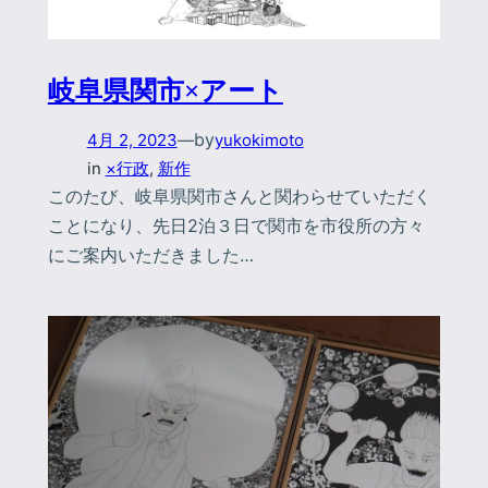
岐阜県関市×アート
by
4月 2, 2023
—
yukokimoto
in
×行政
, 
新作
このたび、岐阜県関市さんと関わらせていただく
ことになり、先日2泊３日で関市を市役所の方々
にご案内いただきました…