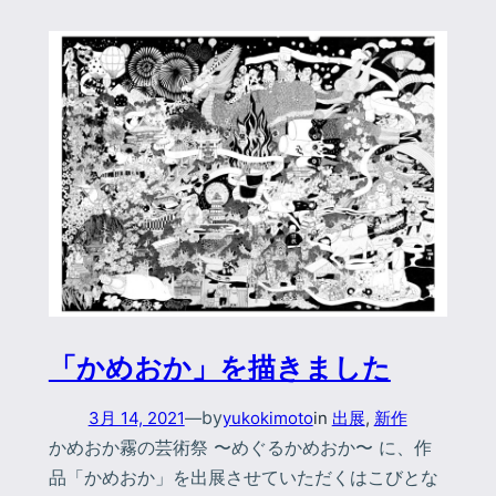
「かめおか」を描きました
by
3月 14, 2021
—
yukokimoto
in
出展
, 
新作
かめおか霧の芸術祭 〜めぐるかめおか〜 に、作
品「かめおか」を出展させていただくはこびとな