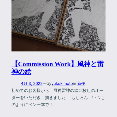
【Commission Work】風神と雷
神の絵
by
4月 3, 2022
—
yukokimoto
in
新作
初めてのお客様から、風神雷神の絵２枚組のオー
ダーをいただき、描きました！ もちろん、いつも
のようにペン一本で！…