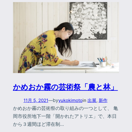
かめおか霧の芸術祭「農と林」
by
11月 5, 2021
—
yukokimoto
in
出展
, 
新作
かめおか霧の芸術祭の取り組みの一つとして、 亀
岡市役所地下一階「開かれたアトリエ」で、本日
から３週間ほど滞在制…