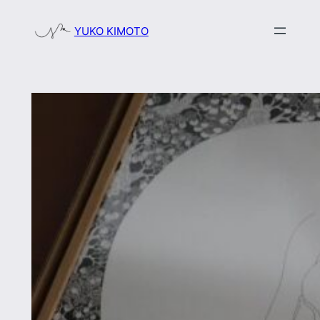
内
YUKO KIMOTO
容
を
ス
キ
ッ
プ