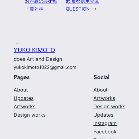
おか霧の芸術祭
at 京都信用金庫
「農と林」
QUESTION
→
YUKO KIMOTO
does Art and Design
yukokimoto1022@gmail.com
Pages
Social
About
About
Updates
Artworks
Artworks
Design works
Design works
Updates
Instagram
Facebook