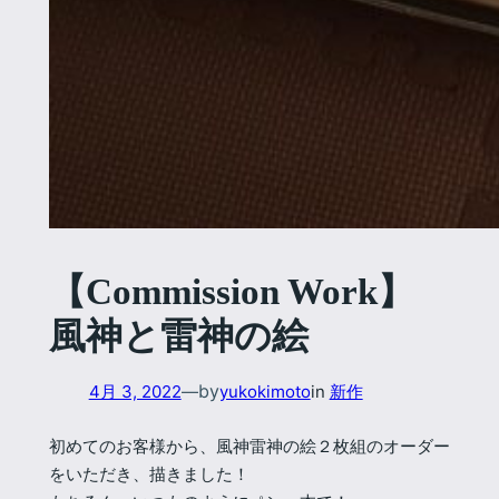
【Commission Work】
風神と雷神の絵
by
4月 3, 2022
—
yukokimoto
in
新作
初めてのお客様から、風神雷神の絵２枚組のオーダー
をいただき、描きました！