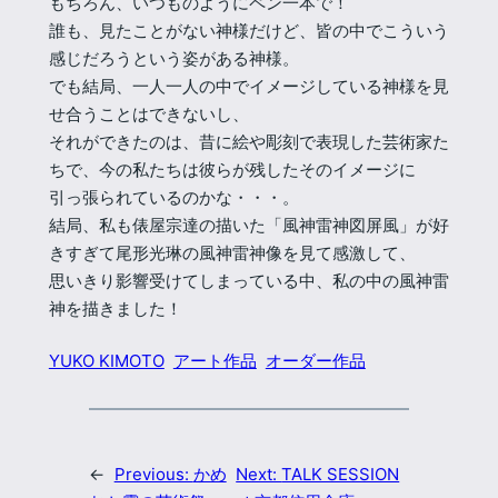
もちろん、いつものようにペン一本で！
誰も、見たことがない神様だけど、皆の中でこういう
感じだろうという姿がある神様。
でも結局、一人一人の中でイメージしている神様を見
せ合うことはできないし、
それができたのは、昔に絵や彫刻で表現した芸術家た
ちで、今の私たちは彼らが残したそのイメージに
引っ張られているのかな・・・。
結局、私も俵屋宗達の描いた「風神雷神図屏風」が好
きすぎて尾形光琳の風神雷神像を見て感激して、
思いきり影響受けてしまっている中、私の中の風神雷
神を描きました！
YUKO KIMOTO
アート作品
オーダー作品
←
Previous:
かめ
Next:
TALK SESSION