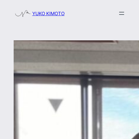
内
YUKO KIMOTO
容
を
ス
キ
ッ
プ